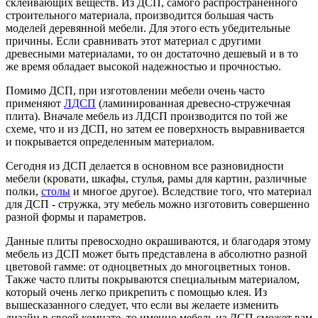
склеивающих веществ. Из ДСП, самого распространенного
строительного материала, производится большая часть
моделей деревянной мебели. Для этого есть убедительные
причины. Если сравнивать этот материал с другими
древесными материалами, то он достаточно дешевый и в то
же время обладает высокой надежностью и прочностью.
Помимо ДСП, при изготовлении мебели очень часто
применяют
ЛДСП
(ламинированная древесно-стружечная
плита). Вначале мебель из ЛДСП производится по той же
схеме, что и из ДСП, но затем ее поверхность выравнивается
и покрывается определенным материалом.
Сегодня из ДСП делается в основном все разновидности
мебели (кровати, шкафы, стулья, рамы для картин, различные
полки,
столы
и многое другое). Вследствие того, что материал
для ДСП - стружка, эту мебель можно изготовить совершенно
разной формы и параметров.
Данные плиты превосходно окрашиваются, и благодаря этому
мебель из ДСП может быть представлена в абсолютно разной
цветовой гамме: от одноцветных до многоцветных тонов.
Также часто плиты покрываются специальным материалом,
который очень легко прикрепить с помощью клея. Из
вышесказанного следует, что если вы желаете изменить
дизайн в своей комнате, то именно мебель из ДСП сможет вам